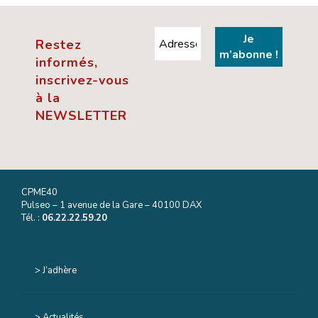
Restez
informés,
inscrivez-vous
à la
NEWSLETTER
CPME40
Pulseo – 1 avenue de la Gare – 40100 DAX
Tél. :
06.22.22.59.20
> J’adhère
> Actualités